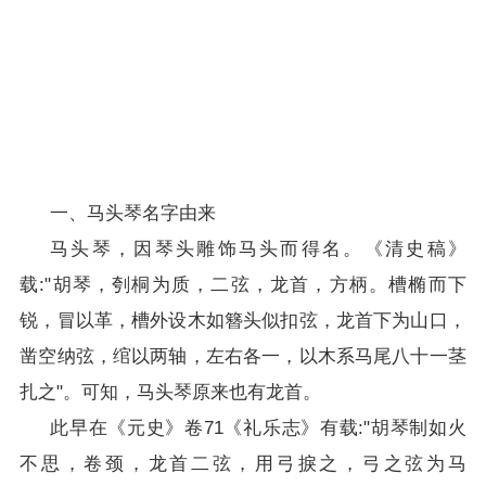
一、马头琴名字由来
马头琴，因琴头雕饰马头而得名。《清史稿》
载:"胡琴，刳桐为质，二弦，龙首，方柄。槽椭而下
锐，冒以革，槽外设木如簪头似扣弦，龙首下为山口，
凿空纳弦，绾以两轴，左右各一，以木系马尾八十一茎
扎之"。可知，马头琴原来也有龙首。
此早在《元史》卷71《礼乐志》有载:"胡琴制如火
不思，卷颈，龙首二弦，用弓捩之，弓之弦为马